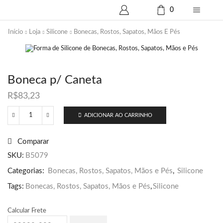
0
Início
Loja
Silicone
Bonecas, Rostos, Sapatos, Mãos E Pés
Boneca p/ Caneta
R$
83,23
ADICIONAR AO CARRINHO
Boneca
p/
Caneta
Comparar
quantidade
SKU:
B5079
Categorias:
Bonecas, Rostos, Sapatos, Mãos e Pés
,
Silicone
Tags:
Bonecas, Rostos, Sapatos, Mãos e Pés
,
Silicone
Calcular Frete