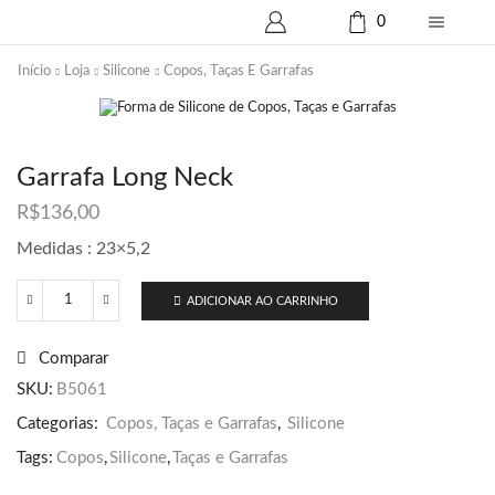
0
Início
Loja
Silicone
Copos, Taças E Garrafas
Garrafa Long Neck
R$
136,00
Medidas : 23×5,2
ADICIONAR AO CARRINHO
Garrafa
Long
Neck
Comparar
quantidade
SKU:
B5061
Categorias:
Copos, Taças e Garrafas
,
Silicone
Tags:
Copos
,
Silicone
,
Taças e Garrafas