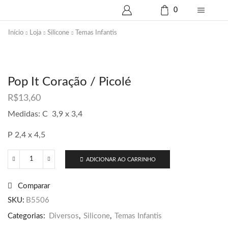
0
Início
Loja
Silicone
Temas Infantis
Pop It Coração / Picolé
R$
13,60
Medidas: C 3,9 x 3,4
P 2,4 x 4,5
ADICIONAR AO CARRINHO
Pop
It
Coração
Comparar
/
Picolé
SKU:
B5506
quantidade
Categorias:
Diversos
,
Silicone
,
Temas Infantis