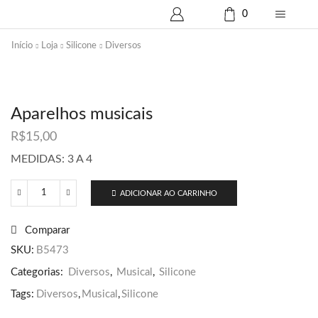
0
Início
Loja
Silicone
Diversos
Aparelhos musicais
R$
15,00
MEDIDAS: 3 A 4
ADICIONAR AO CARRINHO
Aparelhos
musicais
quantidade
Comparar
SKU:
B5473
Categorias:
Diversos
,
Musical
,
Silicone
Tags:
Diversos
,
Musical
,
Silicone