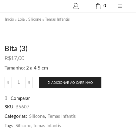
0
Início
Loja
Silicone
Temas Infantis
Bita (3)
R$
17,00
Tamanho: 2 a 4,5 cm
ADICIONAR AO CARRINHO
Bita
(3)
quantidade
Comparar
SKU:
B5607
Categorias:
Silicone
,
Temas Infantis
Tags:
Silicone
,
Temas Infantis