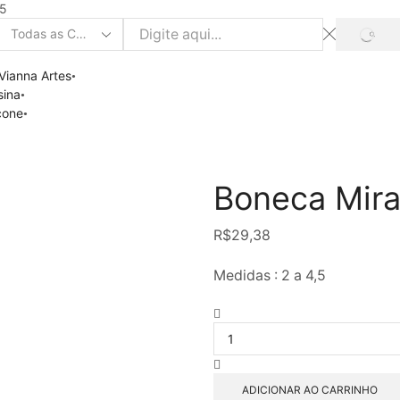
45
SEAR
Search
input
Vianna Artes
sina
icone
Boneca Mir
R$
29,38
Medidas : 2 a 4,5
Boneca
Miranda
quantidade
ADICIONAR AO CARRINHO