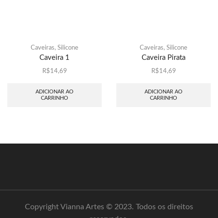
Caveiras
,
Silicone
Caveiras
,
Silicone
Caveira 1
Caveira Pirata
R$
14,69
R$
14,69
ADICIONAR AO
ADICIONAR AO
CARRINHO
CARRINHO
Copyright Vianna Artes © 2023. Todos os direitos