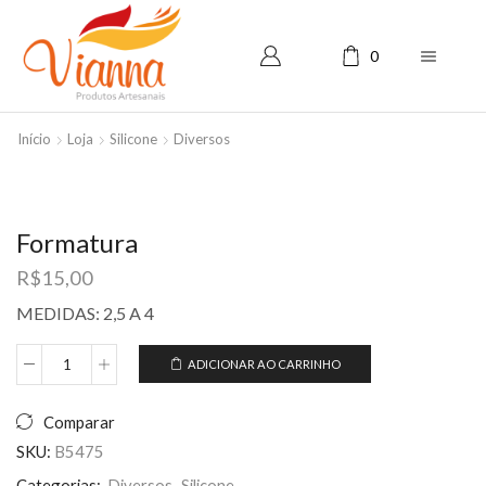
0
Início
Loja
Silicone
Diversos
Formatura
R$
15,00
MEDIDAS: 2,5 A 4
ADICIONAR AO CARRINHO
Formatura
quantidade
Comparar
SKU:
B5475
Categorias:
Diversos
,
Silicone