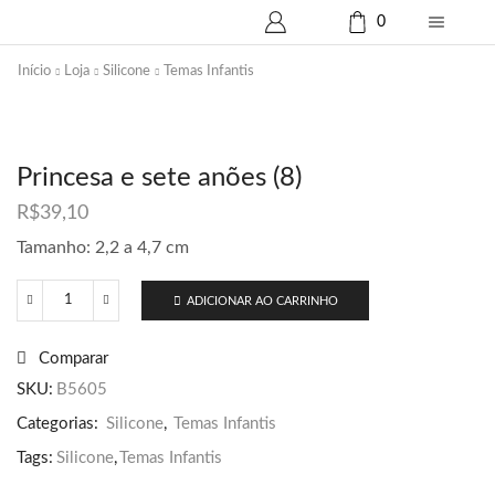
0
Início
Loja
Silicone
Temas Infantis
Princesa e sete anões (8)
R$
39,10
Tamanho: 2,2 a 4,7 cm
ADICIONAR AO CARRINHO
Princesa
e
sete
Comparar
anões
(8)
SKU:
B5605
quantidade
Categorias:
Silicone
,
Temas Infantis
Tags:
Silicone
,
Temas Infantis