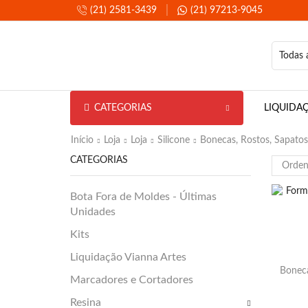
(21) 2581-3439
(21) 97213-9045
CATEGORIAS
LIQUIDA
Início
Loja
Loja
Silicone
Bonecas, Rostos, Sapatos
CATEGORIAS
Bota Fora de Moldes - Últimas
Unidades
Kits
Liquidação Vianna Artes
Boneca
Marcadores e Cortadores
Resina