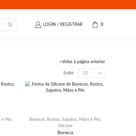
LOGIN / REGISTRAR
0
Voltar à página anterior
Produtos
Exibir
por
página
 e Pés
,
Bonecas, Rostos, Sapatos, Mãos e Pés
,
Silicone
Boneca